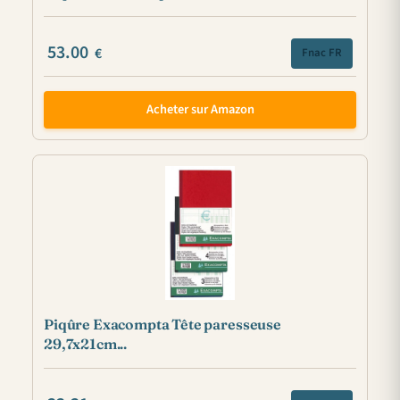
53.00
€
Fnac FR
Acheter sur Amazon
Piqûre Exacompta Tête paresseuse
29,7x21cm...