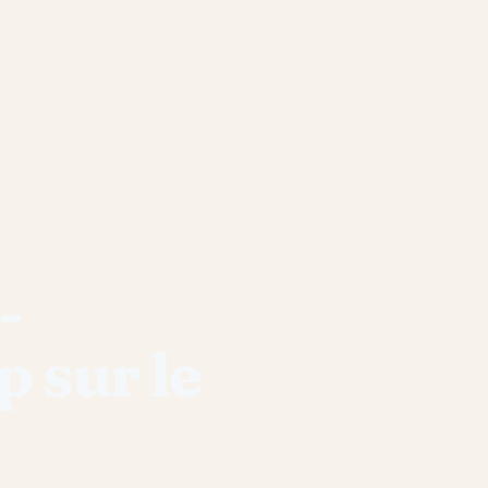
-
p sur le