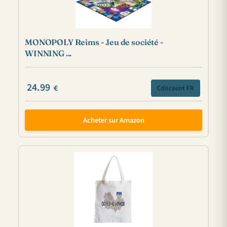
MONOPOLY Reims - Jeu de société -
WINNING ...
24.99
€
Cdiscount FR
Acheter sur Amazon