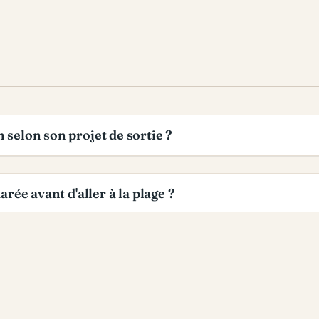
selon son projet de sortie ?
rée avant d'aller à la plage ?
n Normandie ?
d'une même journée ?