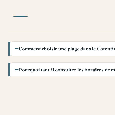
Comment choisir une plage dans le Cotentin 
Pourquoi faut-il consulter les horaires de ma
Que faut-il prévoir pour une sortie plage e
Peut-on combiner plage et randonnée lors 