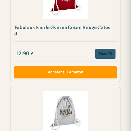
Fabulous Sac de Gym en Coton Rouge Cotes
d...
12.90
€
Fnac FR
Acheter sur Amazon