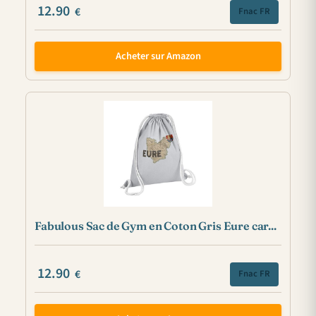
12.90
€
Fnac FR
Acheter sur Amazon
Fabulous Sac de Gym en Coton Gris Eure car...
12.90
€
Fnac FR