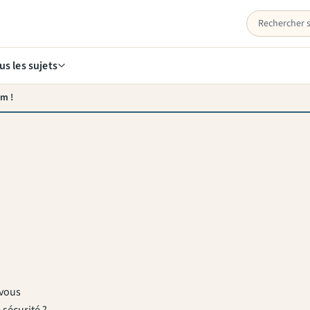
us les sujets
om !
 vous
sécurité ?