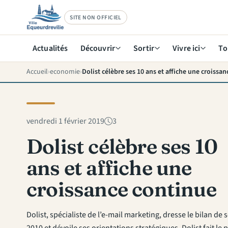
SITE NON OFFICIEL
Actualités
Découvrir
Sortir
Vivre ici
To
Accueil
economie
Dolist célèbre ses 10 ans et affiche une croissa
vendredi 1 février 2019
3
Dolist célèbre ses 10
ans et affiche une
croissance continue
Dolist, spécialiste de l’e-mail marketing, dresse le bilan de s
2010 et dévoile ses orientations stratégiques. Dolist fait le p