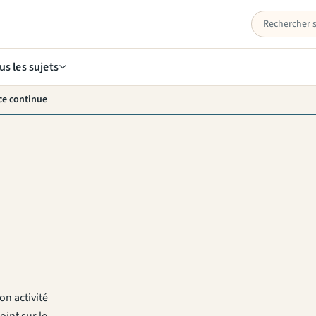
us les sujets
nce continue
on activité
oint sur le