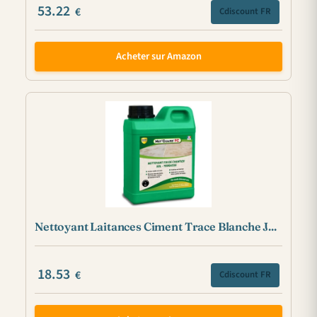
53.22
€
Cdiscount FR
Acheter sur Amazon
Nettoyant Laitances Ciment Trace Blanche J...
18.53
€
Cdiscount FR