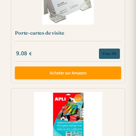
Porte-cartes de visite
9.08
€
Fnac FR
Acheter sur Amazon