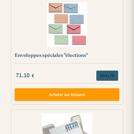
Enveloppes spéciales "élections"
71.10
€
Darty FR
Acheter sur Amazon