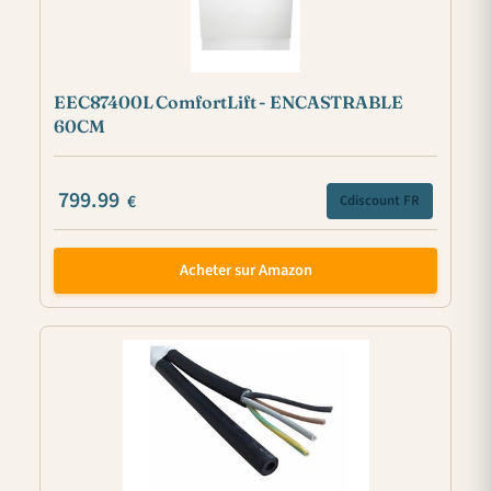
EEC87400L ComfortLift - ENCASTRABLE
60CM
799.99
€
Cdiscount FR
Acheter sur Amazon