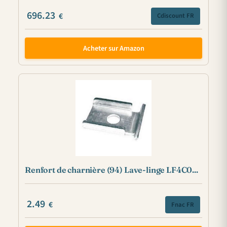
696.23
€
Cdiscount FR
Acheter sur Amazon
Renfort de charnière (94) Lave-linge LF4C0...
2.49
€
Fnac FR