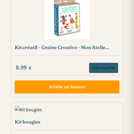
Kit créatif - Graine Creative - Mon Atelie...
8.99
€
Cdiscount FR
Acheter sur Amazon
Kit bougies