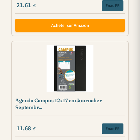
21.61
€
Fnac FR
Acheter sur Amazon
Agenda Campus 12x17 cm Journalier
Septembr...
11.68
€
Fnac FR