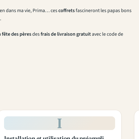
Bien dans ma vie, Prima… ces
coffrets
fascineront les papas bons
.
a
fête des pères
des
frais de livraison gratuit
avec le code de
I
Installation et utilisation du préampli