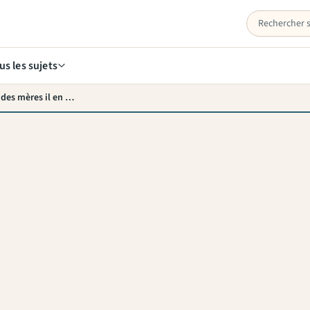
us les sujets
Si maman a droit à tous les honneurs lors de la fête des mères il en va de même pour la fête des pères.