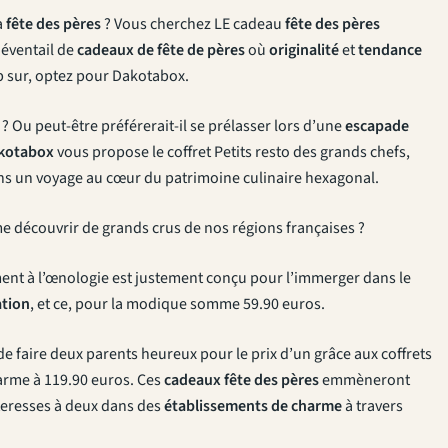
a
fête des pères
? Vous cherchez LE cadeau
fête des pères
éventail de
cadeaux de fête de pères
où
originalité
et
tendance
up sur, optez pour Dakotabox.
 ? Ou peut-être préférerait-il se prélasser lors d’une
escapade
kotabox
vous propose le coffret Petits resto des grands chefs,
s un voyage au cœur du patrimoine culinaire hexagonal.
me découvrir de grands crus de nos régions françaises ?
ment à l’œnologie est justement conçu pour l’immerger dans le
tion
, et ce, pour la modique somme 59.90 euros.
 faire deux parents heureux pour le prix d’un grâce aux coffrets
arme à 119.90 euros. Ces
cadeaux fête des pères
emmèneront
eresses à deux dans des
établissements de charme
à travers