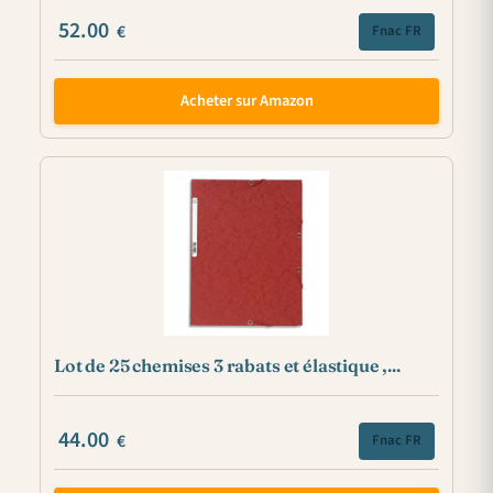
52.00
€
Fnac FR
Acheter sur Amazon
Lot de 25 chemises 3 rabats et élastique ,...
44.00
€
Fnac FR