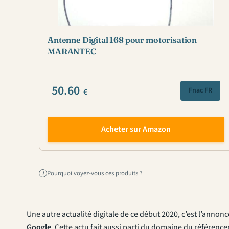
Antenne Digital 168 pour motorisation
MARANTEC
50.60
Fnac FR
€
Acheter sur Amazon
Pourquoi voyez-vous ces produits ?
i
Une autre actualité digitale de ce début 2020, c’est l’anno
Google
. Cette actu fait aussi parti du domaine du référen