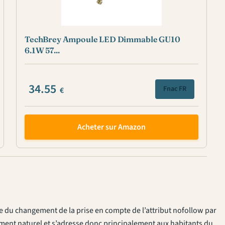
TechBrey Ampoule LED Dimmable GU10
6.1W 57...
34.55
Fnac FR
€
Acheter sur Amazon
nce du changement de la prise en compte de l’attribut nofollow par
cement naturel et s’adresse donc principalement aux habitants du