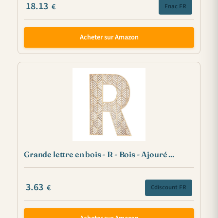
18.13
€
Fnac FR
Acheter sur Amazon
Grande lettre en bois - R - Bois - Ajouré ...
3.63
€
Cdiscount FR