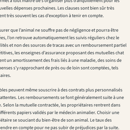
ermet à tout maître de s’organiser plus tranquillement pour les
ouvelles dépenses prochaines. Les clauses sont bien sûr très
t très souvent les cas d’exception à tenir en compte.
surer que l’animal ne souffre pas de négligence et pourra être
s, l’on retrouve automatiquement les suivis réguliers chez le
alités et non des sources de tracas avec un remboursement partiel
pétitives, les enseignes d’assurance proposant des mutuelles chat
 un amortissement des frais liés à une maladie, des soins de
penses s’y rapprochant de près ou de loin sont comptées, tels
aires.
ables peuvent même souscrire à des contrats plus personnalisés
rs attentes. Les remboursements se font généralement suite à une
Selon la mutuelle contractée, les propriétaires rentrent dans
différents papiers validés par le médecin animalier. Choisir une
taire se souciant du bien-être de son animal. Le taux des
rendre en compte pour ne pas subir de préjudices par la suite.