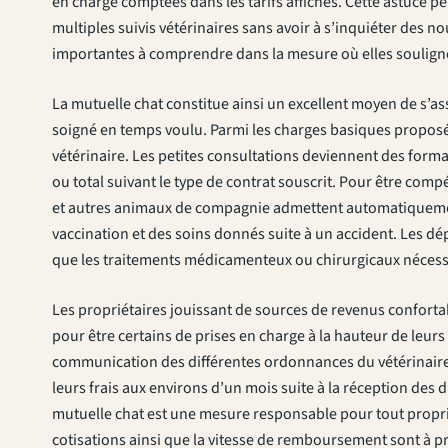
en charge comptées dans les tarifs affichés. Cette astuce p
multiples suivis vétérinaires sans avoir à s’inquiéter des n
importantes à comprendre dans la mesure où elles soulignen
La mutuelle chat constitue ainsi un excellent moyen de s’as
soigné en temps voulu. Parmi les charges basiques proposée
vétérinaire. Les petites consultations deviennent des form
ou total suivant le type de contrat souscrit. Pour être com
et autres animaux de compagnie admettent automatiquement
vaccination et des soins donnés suite à un accident. Les dé
que les traitements médicamenteux ou chirurgicaux nécess
Les propriétaires jouissant de sources de revenus confort
pour être certains de prises en charge à la hauteur de leu
communication des différentes ordonnances du vétérinaire. 
leurs frais aux environs d’un mois suite à la réception des 
mutuelle chat est une mesure responsable pour tout proprié
cotisations ainsi que la vitesse de remboursement sont à p