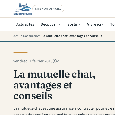
SITE NON OFFICIEL
Actualités
Découvrir
Sortir
Vivre ici
To
Accueil
assurance
La mutuelle chat, avantages et conseils
vendredi 1 février 2019
2
La mutuelle chat,
avantages et
conseils
La mutuelle chat est une assurance à contracter pour être 
pouvoir donner à son animal tous les soins utiles et nécessa