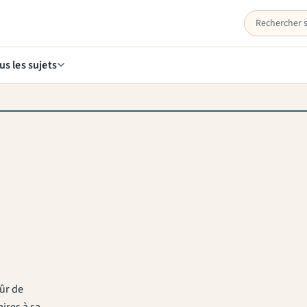
us les sujets
sûr de
ires à sa