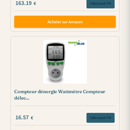
163.19
€
Cdiscount FR
Acheter sur Amazon
Compteur dénergie Wattmètre Compteur
délec...
16.57
€
Cdiscount FR