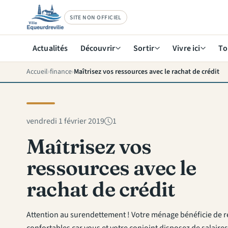
SITE NON OFFICIEL
Actualités
Découvrir
Sortir
Vivre ici
To
Accueil
finance
Maîtrisez vos ressources avec le rachat de crédit
vendredi 1 février 2019
1
Maîtrisez vos
ressources avec le
rachat de crédit
Attention au surendettement ! Votre ménage bénéficie de 
confortables car vous et votre conjoint disposez de salaires