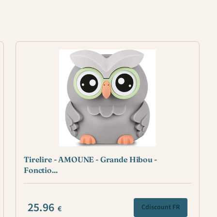
Tirelire - AMOUNE - Grande Hibou -
Fonctio...
25.96
Cdiscount FR
€