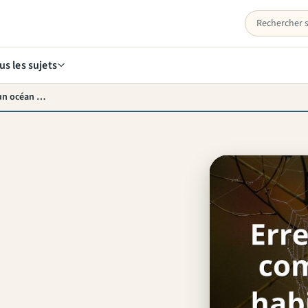
us les sujets
Erreurs financières : comment naviguer habilement dans un océan de pièges