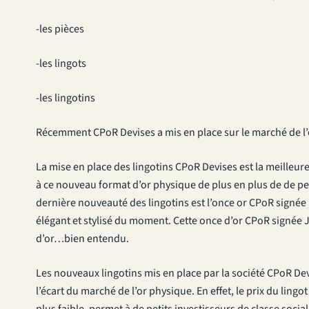
-les pièces
-les lingots
-les lingotins
Récemment CPoR Devises a mis en place sur le marché de l’o
La mise en place des lingotins CPoR Devises est la meilleure 
à ce nouveau format d’or physique de plus en plus de de petit
dernière nouveauté des lingotins est l’once or CPoR signée p
élégant et stylisé du moment. Cette once d’or CPoR signée 
d’or…bien entendu.
Les nouveaux lingotins mis en place par la société CPoR D
l’écart du marché de l’or physique. En effet, le prix du lingo
plus faible, permet à de petits investisseurs de classe soci