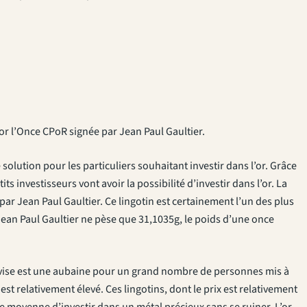
r l’Once CPoR signée par Jean Paul Gaultier.
solution pour les particuliers souhaitant investir dans l’or. Grâce
s investisseurs vont avoir la possibilité d’investir dans l’or. La
ar Jean Paul Gaultier. Ce lingotin est certainement l’un des plus
Jean Paul Gaultier ne pèse que 31,1035g, le poids d’une once
evise est une aubaine pour un grand nombre de personnes mis à
t est relativement élevé. Ces lingotins, dont le prix est relativement
ale moyenne d’investir dans un métal précieux sans se ruiner. L’or