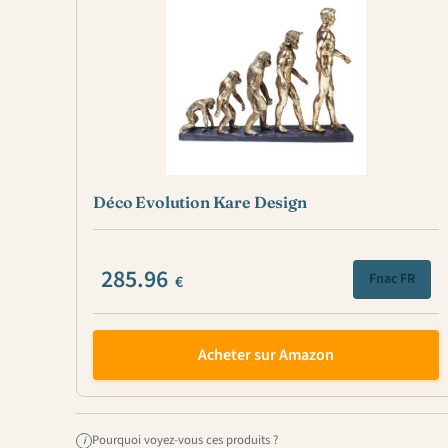
Déco Evolution Kare Design
285.96
Fnac FR
€
Acheter sur Amazon
Pourquoi voyez-vous ces produits ?
i