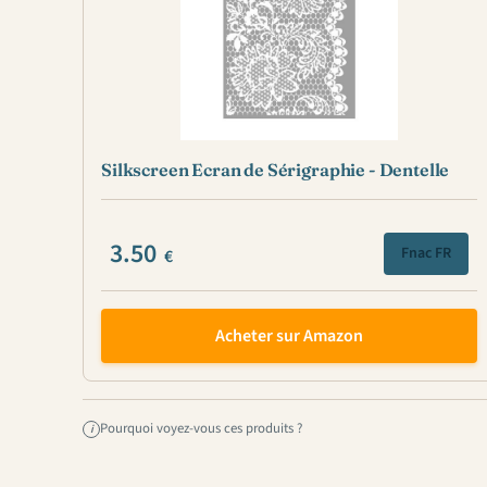
Silkscreen Ecran de Sérigraphie - Dentelle
3.50
Fnac FR
€
Acheter sur Amazon
Pourquoi voyez-vous ces produits ?
i