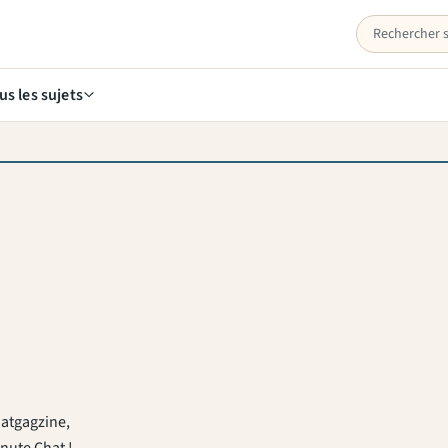
us les sujets
hatgagzine,
nute Chat !