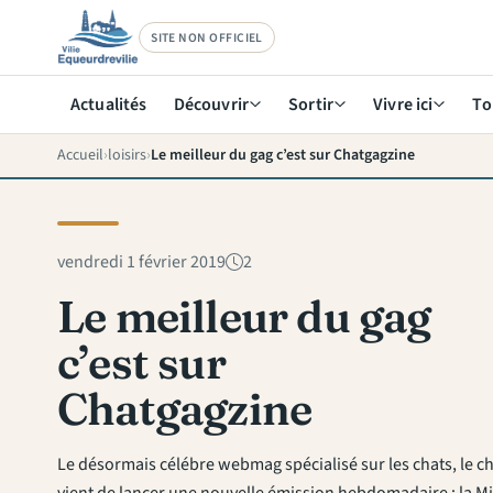
SITE NON OFFICIEL
Actualités
Découvrir
Sortir
Vivre ici
To
Accueil
loisirs
Le meilleur du gag c’est sur Chatgagzine
vendredi 1 février 2019
2
Le meilleur du gag
c’est sur
Chatgagzine
Le désormais célébre webmag spécialisé sur les chats, le c
vient de lancer une nouvelle émission hebdomadaire : la Mi