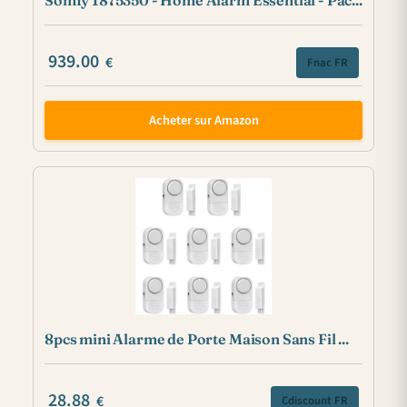
Somfy 1875350 - Home Alarm Essential - Pac...
939.00
€
Fnac FR
Acheter sur Amazon
8pcs mini Alarme de Porte Maison Sans Fil ...
28.88
€
Cdiscount FR