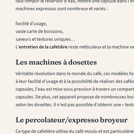
faut remplir le réservoir d'eau, mettre une capsule dans l'
machines expressos sont nombreux et variés :
facilité d'usage,
vaste carte de boissons,
saveurs et textures uniques…
L'
entretien de la cafetière
reste méticuleux et la machine ne
Les machines à dosettes
Véritable révolution dans le monde du café, ces modèles f
à leur facilité d'usage et à la possibilité de réaliser des c
capsules, l'eau est mise sous pression à travers un compa
capsules. De plus, cet appareil propose de nombreuses bois
selon les dosettes. Il n'est pas possible d'obtenir une « tex
Le percolateur/expresso broyeur
Ce type de cafetière utilise du café moulu et est particuliè