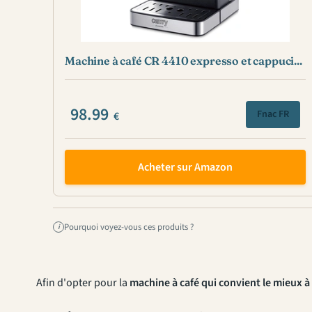
Machine à café CR 4410 expresso et cappuci...
98.99
Fnac FR
€
Acheter sur Amazon
Pourquoi voyez-vous ces produits ?
i
Afin d'opter pour la
machine à café qui convient le mieux à