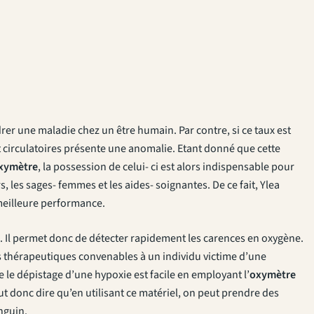
er une maladie chez un être humain. Par contre, si ce taux est
t circulatoires présente une anomalie. Etant donné que cette
xymètre
, la possession de celui- ci est alors indispensable pour
 les sages- femmes et les aides- soignantes. De ce fait, Ylea
meilleure performance.
. Il permet donc de détecter rapidement les carences en oxygène.
ns thérapeutiques convenables à un individu victime d’une
 le dépistage d’une hypoxie est facile en employant l’
oxymètre
t donc dire qu’en utilisant ce matériel, on peut prendre des
nguin.