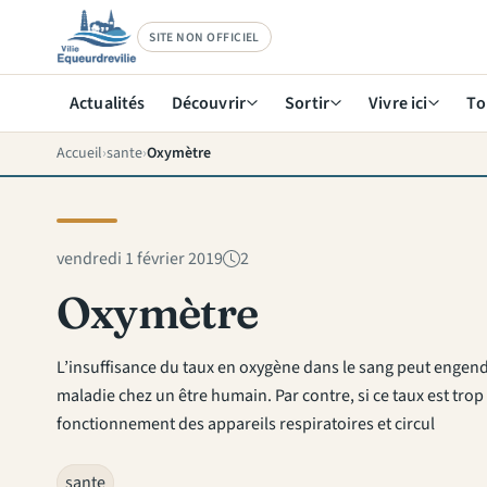
SITE NON OFFICIEL
Actualités
Découvrir
Sortir
Vivre ici
To
Accueil
sante
Oxymètre
vendredi 1 février 2019
2
Oxymètre
L’insuffisance du taux en oxygène dans le sang peut engen
maladie chez un être humain. Par contre, si ce taux est trop 
fonctionnement des appareils respiratoires et circul
sante