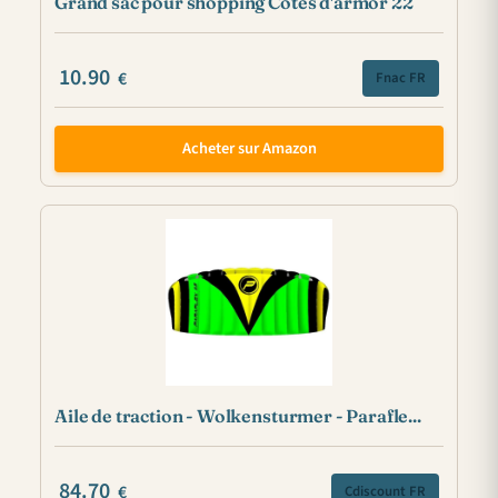
Grand sac pour shopping Cotes d'armor 22
10.90
€
Fnac FR
Acheter sur Amazon
Aile de traction - Wolkensturmer - Parafle...
84.70
€
Cdiscount FR