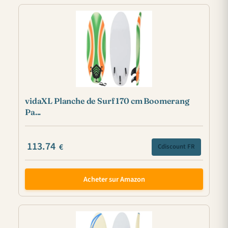
vidaXL Planche de Surf 170 cm Boomerang
Pa...
113.74
€
Cdiscount FR
Acheter sur Amazon