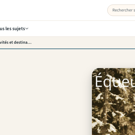
us les sujets
Sports d’hiver près d’Équeurdreville : guide des activités et destinations