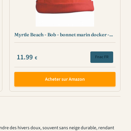
Myrtle Beach - Bob - bonnet marin docker -...
11.99
Fnac FR
€
Acheter sur Amazon
ndre des hivers doux, souvent sans neige durable, rendant