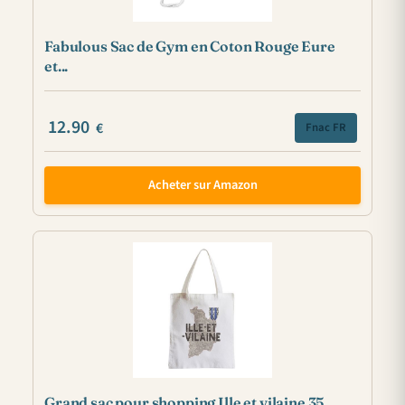
Fabulous Sac de Gym en Coton Rouge Eure
et...
12.90
€
Fnac FR
Acheter sur Amazon
Grand sac pour shopping Ille et vilaine 35