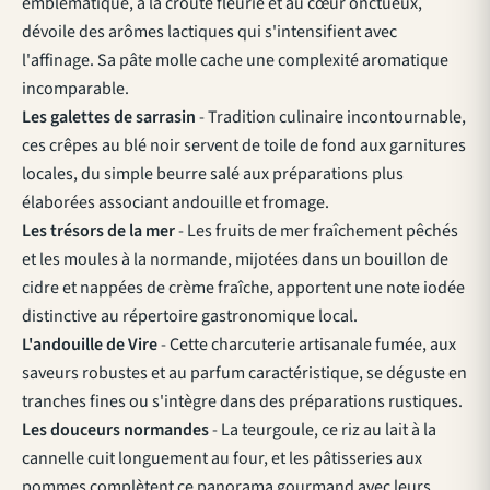
emblématique, à la croûte fleurie et au cœur onctueux,
dévoile des arômes lactiques qui s'intensifient avec
l'affinage. Sa pâte molle cache une complexité aromatique
incomparable.
Les galettes de sarrasin
- Tradition culinaire incontournable,
ces crêpes au blé noir servent de toile de fond aux garnitures
locales, du simple beurre salé aux préparations plus
élaborées associant andouille et fromage.
Les trésors de la mer
- Les fruits de mer fraîchement pêchés
et les moules à la normande, mijotées dans un bouillon de
cidre et nappées de crème fraîche, apportent une note iodée
distinctive au répertoire gastronomique local.
L'andouille de Vire
- Cette charcuterie artisanale fumée, aux
saveurs robustes et au parfum caractéristique, se déguste en
tranches fines ou s'intègre dans des préparations rustiques.
Les douceurs normandes
- La teurgoule, ce riz au lait à la
cannelle cuit longuement au four, et les pâtisseries aux
pommes complètent ce panorama gourmand avec leurs