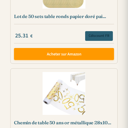
Lot de 50 sets table ronds papier doré pai...
25.31
€
Cdiscount FR
Acheter sur Amazon
Chemin de table 50 ans or métallique 28x10...