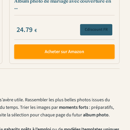
Album photo de mariage avec couverture en
...
24.79
Cdiscount FR
€
Acheter sur Amazon
s’avère utile. Rassembler les plus belles photos issues du
du temps. Trier les images par
moments forts
: préparatifs,
nsuite la sélection pour chaque page du futur
album photo
.
de
gabarits prêts à l’emploi
ou de
modèles/templates uniques