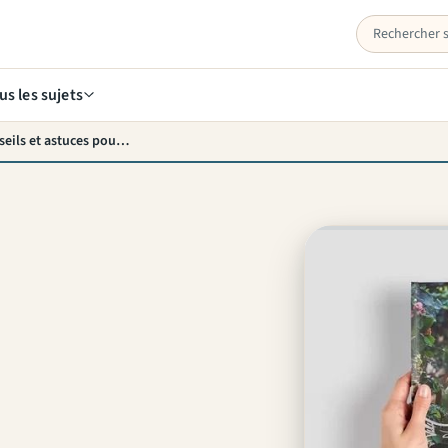
us les sujets
Créer un album photo de mariage en ligne : conseils et astuces pour immortaliser un jour unique