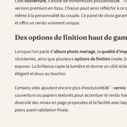
Côté
couverture
, il existe de nombreuses possibilitésâ€¯:
version premium en tissu. Chacun peut ainsi réfléchir à ce 
même à la personnalité du couple. Ce panel de choix garan
et offre un rendu vraiment unique.
Des options de finition haut de g
Lorsque l’on parle d’
album photo mariage
, la
qualité d’im
résistantes, ainsi que plusieurs
options de finition
(mate, b
exposer. La brillance capte la lumière et donne un côté éclat
élégant et doux au toucher.
Certains sites ajoutent encore plus d’exclusivitéâ€¯:
vernis 
couverture ou papiers texturés pour accentuer le rendu hau
diversité des mises en page proposées et la facilité avec la
plans avant validation finale.