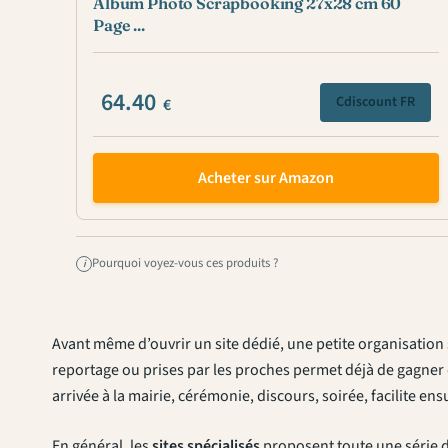
Album Photo Scrapbooking 27x28 cm 60
Page ...
64.40
Cdiscount FR
€
Acheter sur Amazon
Pourquoi voyez-vous ces produits ?
i
Avant même d’ouvrir un site dédié, une petite organisation 
reportage ou prises par les proches permet déjà de gagner 
arrivée à la mairie, cérémonie, discours, soirée, facilite e
En général, les
sites spécialisés
proposent toute une série 