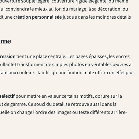
 couverture souple légère, couverture rigide élégante, ou même
qui conviendra le mieux au ton du mariage, à sa décoration, ou
tit une
création personnalisée
jusque dans les moindres détails
amme
pression
tient une place centrale. Les pages épaisses, les encres
rillante) transforment de simples photos en véritables œuvres à
ant aux couleurs, tandis qu’une finition mate offrira un effet plus
sélectif
pour mettre en valeur certains motifs, dorure sur la
t de gamme. Ce souci du détail se retrouve aussi dans la
quelle on change l’ordre des images ou teste différents arrière-