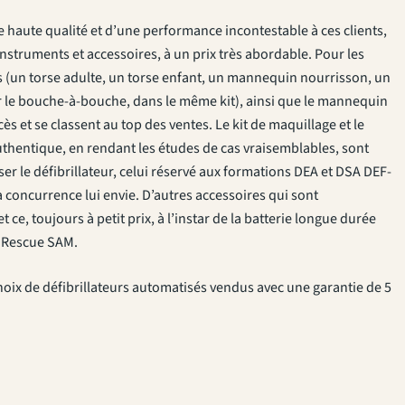
 haute qualité et d’une performance incontestable à ces clients,
struments et accessoires, à un prix très abordable. Pour les
(un torse adulte, un torse enfant, un mannequin nourrisson, un
r le bouche-à-bouche, dans le même kit), ainsi que le mannequin
s et se classent au top des ventes. Le kit de maquillage et le
uthentique, en rendant les études de cas vraisemblables, sont
er le défibrillateur, celui réservé aux formations DEA et DSA DEF-
la concurrence lui envie. D’autres accessoires qui sont
e, toujours à petit prix, à l’instar de la batterie longue durée
s Rescue SAM.
 choix de défibrillateurs automatisés vendus avec une garantie de 5