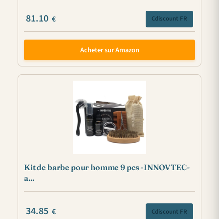
81.10
€
Cdiscount FR
Acheter sur Amazon
Kit de barbe pour homme 9 pcs -INNOVTEC-
a...
34.85
€
Cdiscount FR