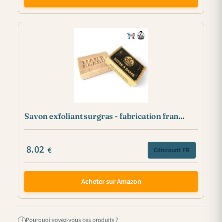
Savon exfoliant surgras - fabrication fran...
8.02
€
Cdiscount FR
Acheter sur Amazon
Pourquoi voyez-vous ces produits ?
i