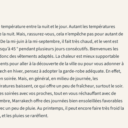
température entre la nuit et le jour. Autant les températures
 la nuit. Mais, rassurez-vous, cela n’empêche pas pour autant de
la mi-juin à la mi-septembre, il fait très chaud, et le vent est
jusqu’à 45 ° pendant plusieurs jours consécutifs. Bienvenues les
z donc des vêtements adaptés. La chaleur est mieux supportable
nts pour aller à la découverte de la ville ou pour vous adonner à
kech en hiver, pensez à adopter la garde-robe adéquate. En effet,
en soirée. Mais, en général, en milieu de journée, les
tures baissent, ce qui offre un peu de fraîcheur, surtout le soir.
es soirées avec vos proches, tout en vous réchauffant avec de
mbre, Marrakech offre des journées bien ensoleillées favorables
ec un peu de pluie. Au printemps, il peut encore faire très froid la
et les pluies se raréfient.