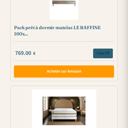
Pack prêt à dormir matelas LE RAFFINE
160x...
769.00
€
Fnac FR
Acheter sur Amazon