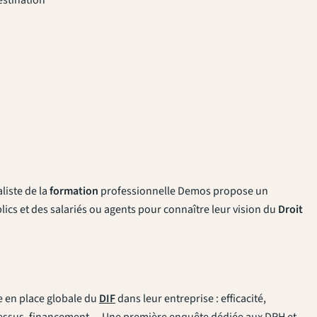
aliste de la
formation
professionnelle Demos propose un
ics et des salariés ou agents pour connaître leur vision du
Droit
e en place globale du
DIF
dans leur entreprise : efficacité,
ocessus, financement… Une première enquête dédiée aux DRH et