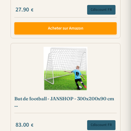
27.90
€
Cdiscount FR
Acheter sur Amazon
But de football - JANSHOP - 300x200x90 cm
...
83.00
€
Cdiscount FR