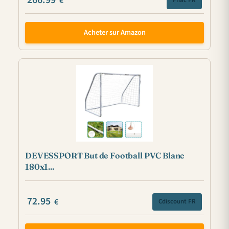
€
Fnac FR
Acheter sur Amazon
DEVESSPORT But de Football PVC Blanc
180x1...
72.95
€
Cdiscount FR