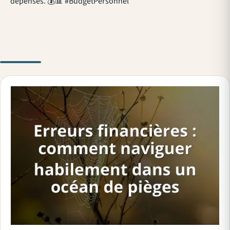
dépenses. 💰📊 #BudgetPersonnel