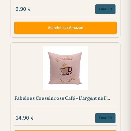
9.90
€
Fnac FR
Acheter sur Amazon
Fabulous Coussin rose Café - L'argent ne F...
14.90
€
Fnac FR